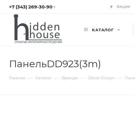
+7 (343) 269-30-90
Акции
КАТАЛОГ
ПанельDD923(3m)
—
—
—
—
Главная
Каталог
Бренды
Décor Dizayn
Пане