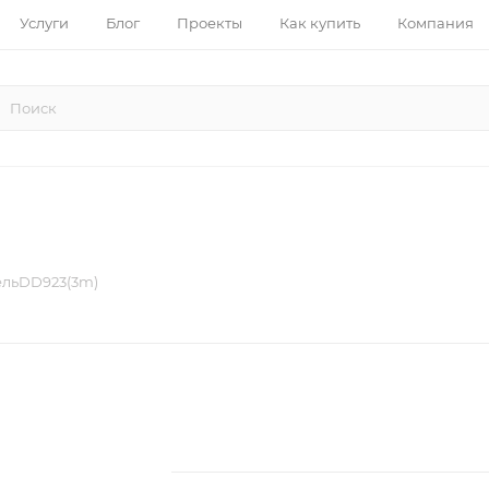
Услуги
Блог
Проекты
Как купить
Компания
льDD923(3m)